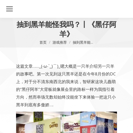
抽到黑羊能怪我吗？丨《黑仔阿
羊》
您在这里：
首页
游戏推荐
抽到黑羊能…
这篇文章……_(-ω-`_)⌒)_嗯大概是一只羊介绍另一只羊
的故事吧。第一次见到这只黑羊还是在今年8月份的DC
上，对于分不清东南西北的我来说，智研家这块儿蠢萌
的“黑仔阿羊”大背板就像展会里的路标一样为我指引着
方向，然而串场无数却始终没能坐下来体验一把这只小
黑羊到底有多傲娇….