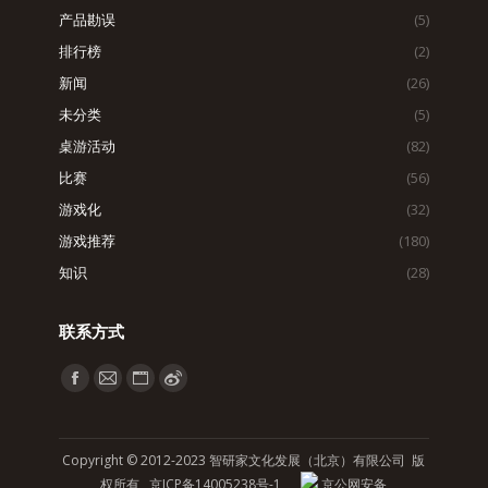
产品勘误
(5)
排行榜
(2)
新闻
(26)
未分类
(5)
桌游活动
(82)
比赛
(56)
游戏化
(32)
游戏推荐
(180)
知识
(28)
联系方式
找到我们：
Facebook
Mail
Website
Weibo
page
page
page
page
opens
opens
opens
opens
Copyright © 2012-2023 智研家文化发展（北京）有限公司 版
in
in
in
in
权所有
京ICP备14005238号-1
京公网安备