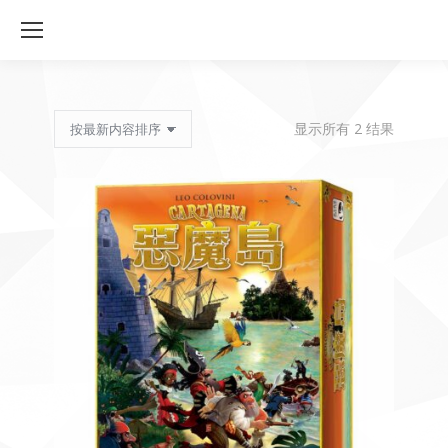
按
显示所有 2 结果
最
新
内
容
排
序