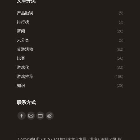
文章分类
产品勘误
(5)
排行榜
(2)
新闻
(26)
未分类
(5)
桌游活动
(82)
比赛
(56)
游戏化
(32)
游戏推荐
(180)
知识
(28)
联系方式
找到我们：
Facebook
Mail
Website
Weibo
page
page
page
page
opens
opens
opens
opens
Copyright © 2012-2023 智研家文化发展（北京）有限公司 版