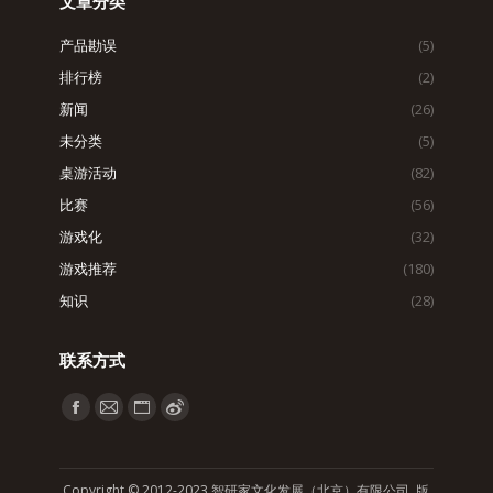
文章分类
产品勘误
(5)
排行榜
(2)
新闻
(26)
未分类
(5)
桌游活动
(82)
比赛
(56)
游戏化
(32)
游戏推荐
(180)
知识
(28)
联系方式
找到我们：
Facebook
Mail
Website
Weibo
page
page
page
page
opens
opens
opens
opens
Copyright © 2012-2023 智研家文化发展（北京）有限公司 版