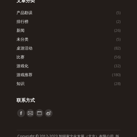
文章分类
产品勘误
(5)
排行榜
(2)
新闻
(26)
未分类
(5)
桌游活动
(82)
比赛
(56)
游戏化
(32)
游戏推荐
(180)
知识
(28)
联系方式
找到我们：
Facebook
Mail
Website
Weibo
page
page
page
page
opens
opens
opens
opens
Copyright © 2012-2023 智研家文化发展（北京）有限公司 版