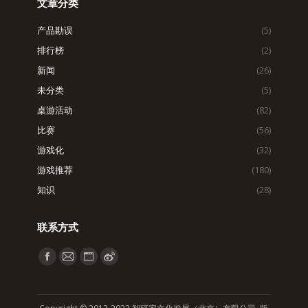
文章分类
产品勘误
(5)
排行榜
(2)
新闻
(26)
未分类
(5)
桌游活动
(82)
比赛
(56)
游戏化
(32)
游戏推荐
(180)
知识
(28)
联系方式
找到我们：
Facebook
Mail
Website
Weibo
page
page
page
page
opens
opens
opens
opens