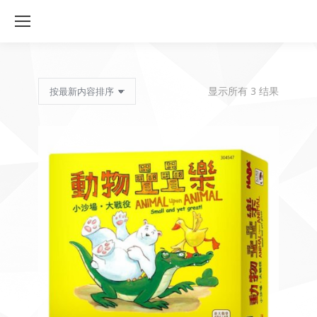
按
显示所有 3 结果
最
新
内
容
排
序