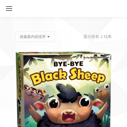
按
显示所有 2 结果
最
新
内
容
排
序