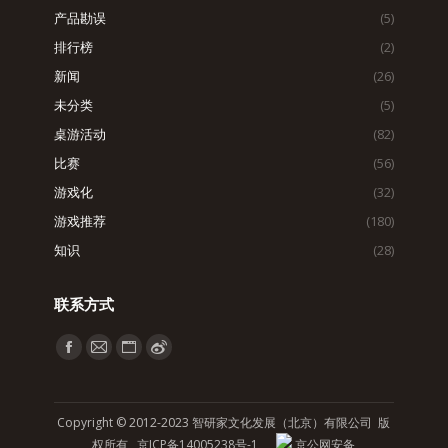
产品勘误
(5)
排行榜
(2)
新闻
(26)
未分类
(5)
桌游活动
(82)
比赛
(56)
游戏化
(32)
游戏推荐
(180)
知识
(28)
联系方式
找到我们：
Facebook
Mail
Website
Weibo
page
page
page
page
opens
opens
opens
opens
Copyright © 2012-2023 智研家文化发展（北京）有限公司 版
in
in
in
in
权所有
京ICP备14005238号-1
京公网安备