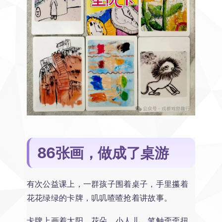
86张画，做成了桌游
有次公益课上，一群孩子围着桌子，手里攥着
花花绿绿的卡牌，叽叽喳喳抢着讲故事。
卡牌上画着太阳、花朵、小人儿，笔触歪歪扭