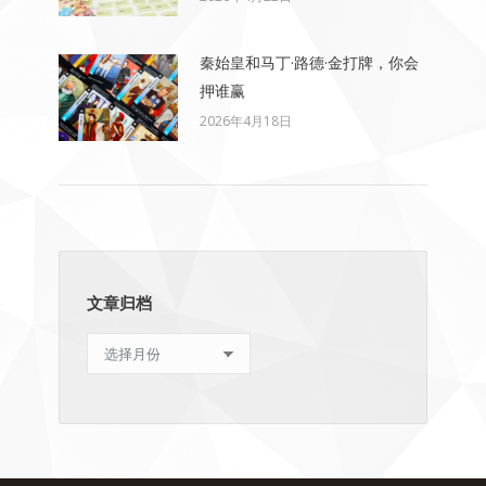
秦始皇和马丁·路德·金打牌，你会
押谁赢
2026年4月18日
文章归档
文
章
归
档