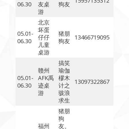
15957135312
06.30
友桌
狗友
游
北京
坏蛋
05.01-
猪朋
仔仔
13466719095
06.30
狗友
儿童
桌游
搞笑
赣州
瑜伽
05.01-
AFK禹
樛木
13097322867
06.30
迹桌
计之
游
骇浪
求生
猪朋
狗
福州
友、