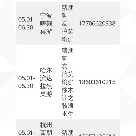
猪朋
宁波
狗
05.01-
嗨刻
友、
17706620338
06.30
桌游
搞笑
瑜伽
猪朋
狗
友、
哈尔
搞笑
05.01-
滨达
瑜伽
18603610215
06.30
拉然
樛木
桌游
计之
骇浪
求生
杭州
05.01-
蓝朋
猪朋