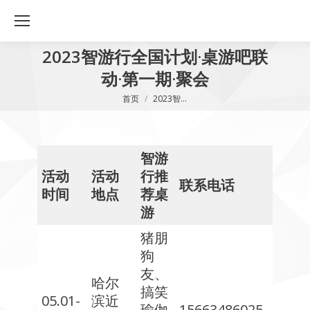
2023智游行全国计划·桌游吧联
动·第一期·聚会
您在这里：
首页
2023智…
智游
精
活动
活动
行推
彩
联系电话
时间
地点
荐桌
回
游
顾
猪朋
狗
友、
哈尔
搞笑
05.01-
滨近
瑜伽
15663486025