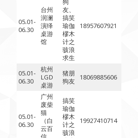
狗
台州
友、
润澜
搞笑
05.01-
演绎
瑜伽
18957607921
06.30
桌游
樛木
馆
计之
骇浪
求生
杭州
05.01-
猪朋
LGD
18069885606
06.30
狗友
桌游
广州
搞笑
废柴
瑜伽
猫
05.01-
樛木
（白
19927410714
06.30
计之
云百
骇浪
信