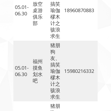
放空
搞笑
05.01-
桌游
瑜伽
18960870883
06.30
俱乐
樛木
部
计之
骇浪
求生
猪朋
狗
友、
福州
搞笑
05.01-
摸鱼
瑜伽
15980216332
06.30
划水
樛木
吧
计之
骇浪
求生
猪朋