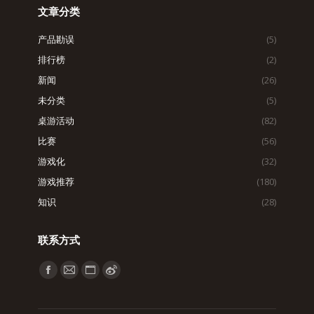
文章分类
产品勘误
(5)
排行榜
(2)
新闻
(26)
未分类
(5)
桌游活动
(82)
比赛
(56)
游戏化
(32)
游戏推荐
(180)
知识
(28)
联系方式
找到我们：
Facebook
Mail
Website
Weibo
page
page
page
page