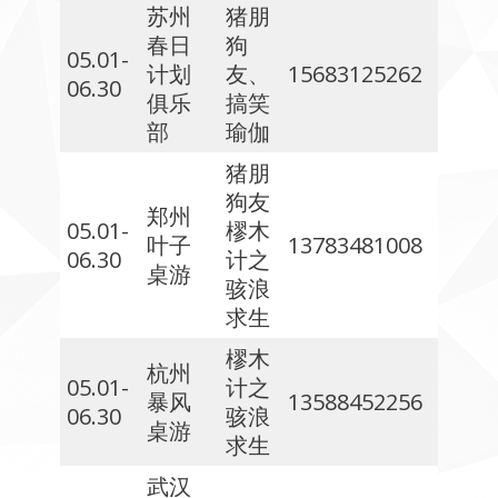
苏州
猪朋
春日
狗
05.01-
计划
友、
15683125262
06.30
俱乐
搞笑
部
瑜伽
猪朋
狗友
郑州
05.01-
樛木
叶子
13783481008
06.30
计之
桌游
骇浪
求生
樛木
杭州
05.01-
计之
暴风
13588452256
06.30
骇浪
桌游
求生
武汉