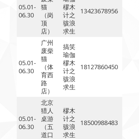
05.01-
猫
樛木
13423678956
06.30
（岗
计之
顶
骇浪
店）
求生
广州
搞笑
废柴
瑜伽
猫
05.01-
樛木
（体
18127860450
06.30
计之
育西
骇浪
路
求生
店）
北京
猎人
樛木
05.01-
桌游
计之
18500988483
06.30
（五
骇浪
道口
求生