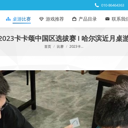
010-86464363
桌游比赛
游戏推荐
产品目录
联系我
2023卡卡颂中国区选拔赛 I 哈尔滨近月桌
您在这里：
首页
比赛
2023卡…