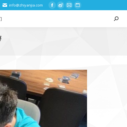
info@zhiyanjia.com
Facebook
Weibo
Mail
Website
page
page
page
page
们
Search:
opens
opens
opens
opens
in
in
in
in
游
new
new
new
new
window
window
window
window