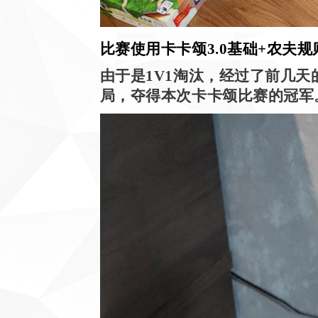
比赛使用卡卡颂
3.0
基础
+
农夫规
由于是
1V1
淘汰，经过了前几天
局，夺得本次卡卡颂比赛的冠军