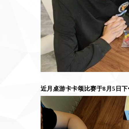
近月桌游卡卡颂比赛于
8
月
5
日下