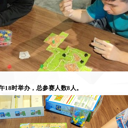
午
18
时举办，总参赛人数
8
人。