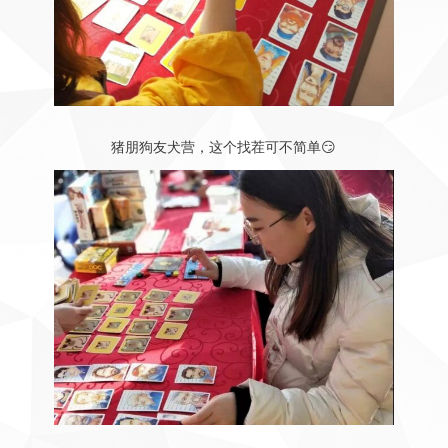
猪朋狗友犬营，这个找茬可不简单😏