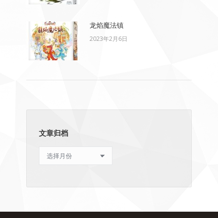
龙焰魔法镇
2023年2月6日
文章归档
文
章
归
档