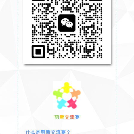
萌
新
交
流
赛
什么是萌新交流赛？