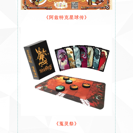
《阿兹特克星球传》
《蒐灵祭》