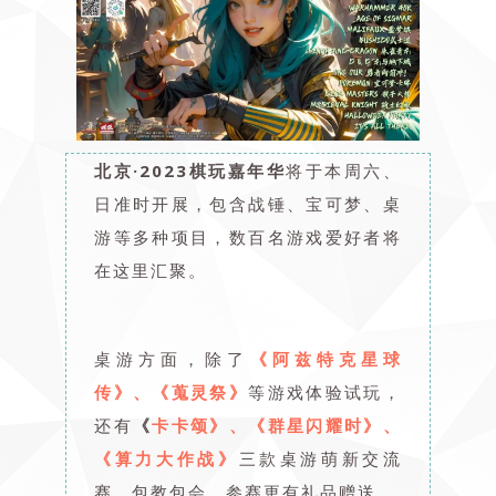
北京·2023棋玩嘉年华
将于本周六、
日准时开展，包含战锤、宝可梦、桌
游等多种项目，数百名游戏爱好者将
在这里汇聚。
桌游方面，除了
《阿兹特克星球
传》、《蒐灵祭》
等游戏体验试玩，
还有
《
卡卡颂》、《群星闪耀时》、
《算力大作战》
三款桌游萌新交流
赛，包教包会，参赛更有礼品赠送。