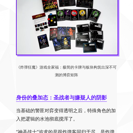
《炸弹狂魔》游戏全家福：极简的卡牌与板块构筑出深不可
测的博弈矩阵
身份的叠加态：圣战者与嫌疑人的阴影
当基础的警匪对弈变得透明之后，特殊角色的加
入把逻辑的水池彻底搅浑了。
“神圣战士”追求的是跟炸弹客同归于尽，是炸弹