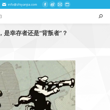
info@zhiyanjia.com
Facebook
Weibo
Mail
Website
page
page
page
page
们
Search:
opens
opens
opens
opens
in
in
in
in
，是幸存者还是“背叛者”？
new
new
new
new
window
window
window
window