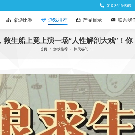
010-86464363
桌游比赛
游戏推荐
产品目录
联系我
救生船上竟上演一场“人性解剖大戏”！你
您在这里：
首页
游戏推荐
惊天秘闻：…