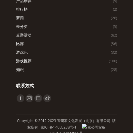
产品勘误
(5)
排行榜
(2)
新闻
(26)
未分类
(5)
桌游活动
(82)
比赛
(56)
游戏化
(32)
游戏推荐
(180)
知识
(28)
联系方式
找到我们：
Facebook
Mail
Website
Weibo
page
page
page
page
opens
opens
opens
opens
Copyright © 2012-2023 智研家文化发展（北京）有限公司 版
in
in
in
in
权所有
京ICP备14005238号-1
京公网安备
new
new
new
new