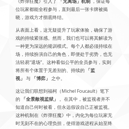
《炸弹狂魔》引入了
「无离场」机制
，保证每
位玩家都能全程参与，直到最后一张卡牌被揭
晓，游戏方才彻底终结。
从表面上看，这无疑提升了玩家体验，确保了游
戏的持续紧张感。然而，我们也可以将其解读为
一种更为深远的规训模式。每个人都必须持续在
场，持续扮演自己的角色，即便处于劣势，也无
法轻易“退场”。这种看似公平的全员参与，实则
将所有个体置于无差别的、持续的
「监
视」
与
「博弈」
之中。
这让我们联想到福柯（Michel Foucault）笔下
的
「全景敞视监狱」
。在其中，被监视者并不
知道自己何时被看，但永远假设自己正被监视。
这种机制在《炸弹狂魔》中，内化为每位玩家无
时无刻不在的心理负担，使得游戏进程从始至终