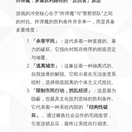
炸弹魔：多重胜利路径的「反抗者」原型
游戏的冲突核心在于“炸弹魔”与“警察部队”之间
的对抗。炸弹魔的胜利条件并非单一，而是具备
多重维度：
「杀害平民」
：这代表着一种直接的、暴
力的破坏。它指向对既存秩序的彻底否定
与倾覆。
「逃离城市」
：这象征着一种抽离式的、
自我放逐的解脱。它暗示着在无法改变系
统时，选择彻底脱离的个体主义式抵抗。
「限制市民行动，扰乱经济」
：这是最为
隐蔽，也最具文化批判意味的胜利条件。
它代表着一种系统内部的
「结构性破
坏」
。通过瘫痪社会运作的毛细血管，
引发连锁反应，最终让系统自行崩溃。