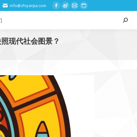
info@zhiyanjia.com
Facebook
Weibo
Mail
Website
page
page
page
page
们
Search:
opens
opens
opens
opens
in
in
in
in
映照现代社会图景？
new
new
new
new
window
window
window
window