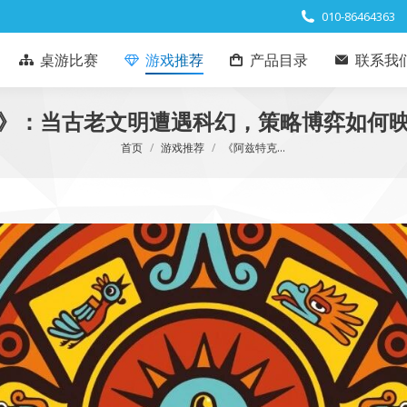
010-86464363
桌游比赛
游戏推荐
产品目录
联系我
》：当古老文明遭遇科幻，策略博弈如何
您在这里：
首页
游戏推荐
《阿兹特克…