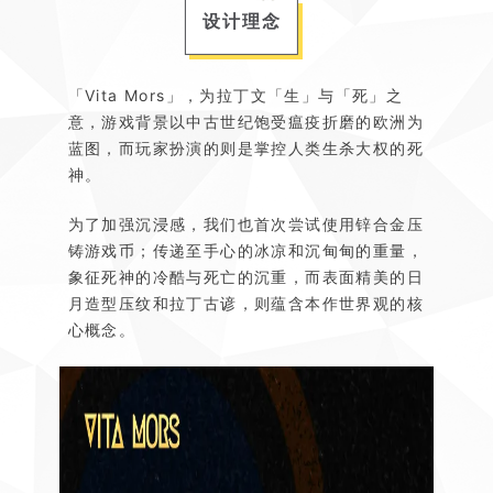
设计理念
「Vita Mors」，为拉丁文「生」与「死」之
意，游戏背景以中古世纪饱受瘟疫折磨的欧洲为
蓝图，而玩家扮演的则是掌控人类生杀大权的死
神。
为了加强沉浸感，我们也首次尝试使用锌合金压
铸游戏币；传递至手心的冰凉和沉甸甸的重量，
象征死神的冷酷与死亡的沉重，而表面精美的日
月造型压纹和拉丁古谚，则蕴含本作世界观的核
心概念。