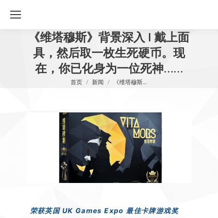
《维塔穆斯》背景深入 I 戴上面
具，然后取一枚生死硬币。现
在，你已化身为一位死神……
您在这里：
首页
新闻
《维塔穆斯…
荣获英国 UK Games Expo 最佳卡牌游戏奖